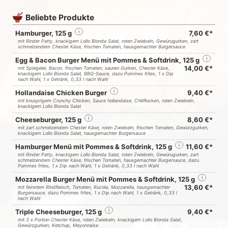
Beliebte Produkte
Hamburger, 125 g
i
7,60 €*
mit Rinder Patty, knackigem Lollo Bionda Salat, roten Zwiebeln, Gewürugurken, zart
schmelzendem Chester Käse, frischen Tomaten, hausgemachter Burgersauce
Egg & Bacon Burger Menü mit Pommes & Softdrink, 125 g
i
14,00 €*
mit Spiegelei, Bacon, frischen Tomaten, sauren Gurken, Chester Käse,
knackigem Lollo Bionda Salat, BBQ-Sauce, dazu Pommes frites, 1 x Dip
nach Wahl, 1 x Getränk, 0,33 l nach Wahl
Hollandaise Chicken Burger
i
9,40 €*
mit knusprigem Crunchy Chicken, Sauce hollandaise, Chiliflocken, roten Zwiebeln,
knackigem Lollo Bionda Salat
Cheeseburger, 125 g
i
8,60 €*
mit zart schmelzendem Chester Käse, roten Zwiebeln, frischen Tomaten, Gewürzgurken,
knackigem Lollo Bionda Salat, hausgemachter Burgersauce
Hamburger Menü mit Pommes & Softdrink, 125 g
i
11,60 €*
mit Rinder Patty, knackigem Lollo Bionda Salat, roten Zwiebeln, Gewürugurken, zart
schmelzendem Chester Käse, frischen Tomaten, hausgemachter Burgersauce, dazu
Pommes frites, 1 x Dip nach Wahl, 1 x Getränk, 0,33 l nach Wahl
Mozzarella Burger Menü mit Pommes & Softdrink, 125 g
i
13,60 €*
mit feinstem Rindfleisch, Tomaten, Rucola, Mozzarella, hausgemachter
Burgersauce, dazu Pommes frites, 1 x Dip nach Wahl, 1 x Getränk, 0,33 l
nach Wahl
Triple Cheeseburger, 125 g
i
9,40 €*
mit 3 x Portion Chester Käse, roten Zwiebeln, knackigem Lollo Bionda Salat,
Gewürzgurken, Ketchup, Mayonnaise