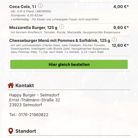
Coca Cola, 1 l
i
4,00 €*
inkl. 0,15 € Pfand / MEHRWEG
Grundpreis: 4,00 €/Liter
• koffeinhaltig - Für Kinder und schwangere Frauen nicht empfohlen
Mozzarella Burger, 125 g
i
9,60 €*
mit feinstem Rindfleisch, Tomaten, Rucola, Mozzarella, hausgemachter Burgersauce
Cheeseburger Menü mit Pommes & Softdrink, 125 g
i
12,60 €*
mit zart schmelzendem Chester Käse, roten Zwiebeln, frischen Tomaten,
Gewürzgurken, knackigem Lollo Bionda Salat, hausgemachter Burgersauce,
dazu Pommes frites, 1 x Dip nach Wahl, 1 x Getränk, 0,33 l nach Wahl
Hier gleich bestellen
Kontakt
Happy Burger - Selmsdorf
Ernst-Thälmann-Straße 32
23923 Selmsdorf
Tel.: 0176-21960822
Standort